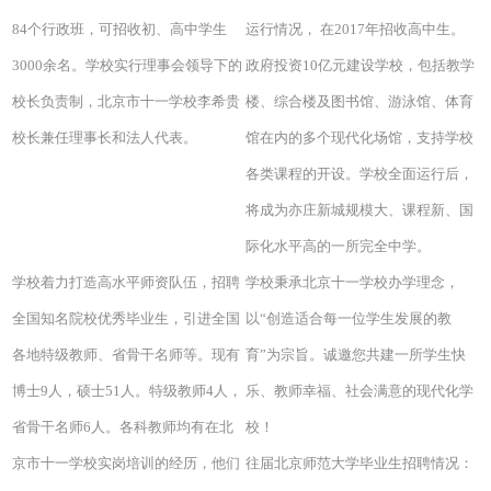
84个行政班，可招收初、高中学生
运行情况， 在2017年招收高中生。
3000余名。学校实行理事会领导下的
政府投资10亿元建设学校，包括教学
校长负责制，北京市十一学校李希贵
楼、综合楼及图书馆、游泳馆、体育
校长兼任理事长和法人代表。
馆在内的多个现代化场馆，支持学校
各类课程的开设。学校全面运行后，
将成为亦庄新城规模大、课程新、国
际化水平高的一所完全中学。
学校着力打造高水平师资队伍，招聘
学校秉承北京十一学校办学理念，
全国知名院校优秀毕业生，引进全国
以“创造适合每一位学生发展的教
各地特级教师、省骨干名师等。现有
育”为宗旨。诚邀您共建一所学生快
博士9人，硕士51人。特级教师4人，
乐、教师幸福、社会满意的现代化学
省骨干名师6人。各科教师均有在北
校！
京市十一学校实岗培训的经历，他们
往届北京师范大学毕业生招聘情况：