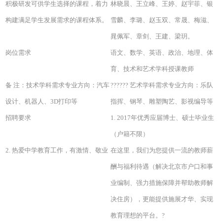
积极研发可供学生选择的课程，着力
林晓晨、王立峰、王婷、赵宇菲、银
构建满足学生发展需求的课程体系。
雪麟、李璐、赵玉双、常晟、梅滋、
晁佩军、章剑、王建、梁玥。
岗位需求
语文、数学、英语、政治、地理、体
育、技术和艺术学科授课教师
备 注：技术学科需求专业方向：汽车
?????? 艺术学科需求专业方向：乐队
设计、机器人、3D打印等
指挥、钢琴、雕塑陶艺、影视编导等
招聘要求
1. 2017年优秀应届博士、硕士毕业生
（户籍不限）
2. 热爱中学教育工作，有激情、敬业
在这里，我们为您提供一流的教师薪
酬与福利待遇（解决北京市户口和事
业编制、强力措施保障并帮助教师解
决住房），更能提供施展才华、实现
教育理想的平台。?