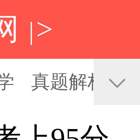
网
>
|
学
真题解析
考上95分