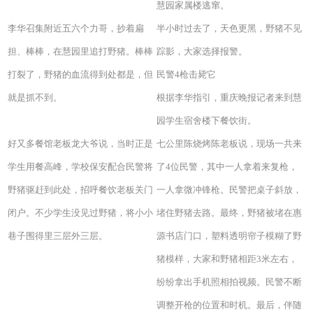
慧园家属楼逃窜。
李华召集附近五六个力哥，抄着扁
半小时过去了，天色更黑，野猪不见
担、棒棒，在慧园里追打野猪。棒棒
踪影，大家选择报警。
打裂了，野猪的血流得到处都是，但
民警4枪击毙它
就是抓不到。
根据李华指引，重庆晚报记者来到慧
园学生宿舍楼下餐饮街。
好又多餐馆老板龙大爷说，当时正是
七公里陈烧烤陈老板说，现场一共来
学生用餐高峰，学校保安配合民警将
了4位民警，其中一人拿着来复枪，
野猪驱赶到此处，招呼餐饮老板关门
一人拿微冲锋枪。民警把桌子斜放，
闭户。不少学生没见过野猪，将小小
堵住野猪去路。最终，野猪被堵在惠
巷子围得里三层外三层。
源书店门口，塑料透明帘子模糊了野
猪模样，大家和野猪相距3米左右，
纷纷拿出手机照相拍视频。民警不断
调整开枪的位置和时机。最后，伴随