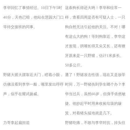
李华回忆了事情经过。10日下午5时
这条狗长得还大哟！李华和往常一
40分，天色已暗，他站在慧园大门口
样，查看四周是否有可疑人士，一只
等待交接班的同事。
狗自然无法引起他的关注。不对！哪
有这么大的狗！等到狗靠近，李华这
才发现，拱嘴长得又尖又长，还有獠
牙原来是一只野猪，估计1米多长、
50多公斤。
野猪大摇大摆靠近大门，瞪着小眼，
遭了！野猪攻击性强，现在又是放学
仿佛没看到李华一般，嘴里发出哼哼
时间，万一野猪伤到学生啷个办？李
声，似乎在耀武扬威。
华当过兵，虽然60岁，但身手依然敏
捷。他抄起平时用来收捡垃圾的簸
箕，对着猪头猛地就是几下。
力哥拿起扁担追
野猪吃痛，不敢与李华对抗，掉头往