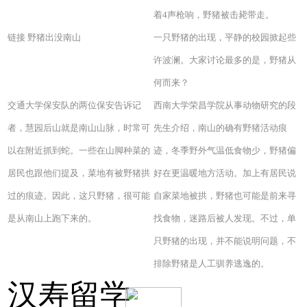
着4声枪响，野猪被击毙带走。
链接 野猪出没南山
一只野猪的出现，平静的校园掀起些
许波澜。大家讨论最多的是，野猪从
何而来？
交通大学保安队的两位保安告诉记
西南大学荣昌学院从事动物研究的段
者，慧园后山就是南山山脉，时常可
先生介绍，南山的确有野猪活动痕
以在附近抓到蛇。一些在山脚种菜的
迹，冬季野外气温低食物少，野猪偏
居民也跟他们提及，菜地有被野猪拱
好在更温暖地方活动。加上有居民说
过的痕迹。因此，这只野猪，很可能
自家菜地被拱，野猪也可能是前来寻
是从南山上跑下来的。
找食物，迷路后被人发现。不过，单
只野猪的出现，并不能说明问题，不
排除野猪是人工驯养逃逸的。
汉寿留学