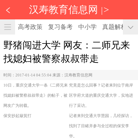
汉寿教育信息网
>
|
高考政策
复习备考
中小学
真题解析
野猪闯进大学 网友：二师兄来
找媳妇被警察叔叔带走
时间：2017-01-14 04:55:04 来源：汉寿教育信息网
10日，重庆交通大学一条《二师兄来
究竟是怎么回事？记者来到位于南岸
找媳妇被警察叔叔带走》的帖子，被
区学府大道的重庆交通大学，实地进
网友广为转载。
行了采访。
保安抄起簸箕打
记者来到交通大学慧园，几经探访，
找到了目睹并参与全过程的保安李
华。