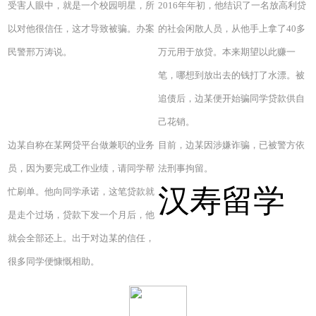
受害人眼中，就是一个校园明星，所
2016年年初，他结识了一名放高利贷
以对他很信任，这才导致被骗。办案
的社会闲散人员，从他手上拿了40多
民警邢万涛说。
万元用于放贷。本来期望以此赚一
笔，哪想到放出去的钱打了水漂。被
追债后，边某便开始骗同学贷款供自
己花销。
边某自称在某网贷平台做兼职的业务
目前，边某因涉嫌诈骗，已被警方依
员，因为要完成工作业绩，请同学帮
法刑事拘留。
汉寿留学
忙刷单。他向同学承诺，这笔贷款就
是走个过场，贷款下发一个月后，他
就会全部还上。出于对边某的信任，
很多同学便慷慨相助。