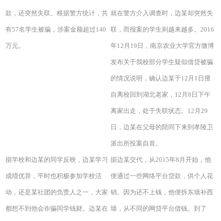
款，还突然失联。根据警方统计，共
就在警方介入调查时，边某却突然失
有57名学生被骗，涉案金额超过140
联，而报案的学生则越来越多。2016
万元。
年12月19日，南京农业大学官方微博
发布关于我校部分学生疑似借贷被骗
的情况说明，确认边某于12月1日擅
自离校回到湖北老家，12月8日下午
离家出走，处于失联状态。12月29
日，边某在父母的陪同下来到孝陵卫
派出所投案自首。
据学校和边某的同学反映，边某学习
据边某交代，从2015年8月开始，他
成绩优异，平时也积极参加学校活
便通过一些网络平台贷款，供个人花
动，还是某社团的负责人之一，大家
销。因为还不上钱，他便拆东墙补西
都想不到他会诈骗同学钱财。边某在
墙，从不同的网贷平台借钱。到了