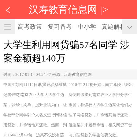
汉寿教育信息网
>
|
高考政策
复习备考
中小学
真题解析
大学生利用网贷骗57名同学 涉
案金额超140万
时间：2017-01-14 04:54:47 来源：汉寿教育信息网
中国江苏网1月12日讯(通讯员杨维斌
2016年12月初开始，南京孝陵卫派出
记者钱鸣)南京农业大学大四学生边
所便陆续接到南京农业大学部分学生
某，以帮忙刷单、提升业绩为由，让
报警，称该校大四学生边某让他们办
学校部分同学以个人名义进行网络信
理了网络贷款，并承诺其自行还款，
用贷款，并承诺他来还款。然而，到
但边某并未履行承诺，相关网贷平台
2016年12月中旬，边某不仅没有还
向办理贷款的学生催要欠款。