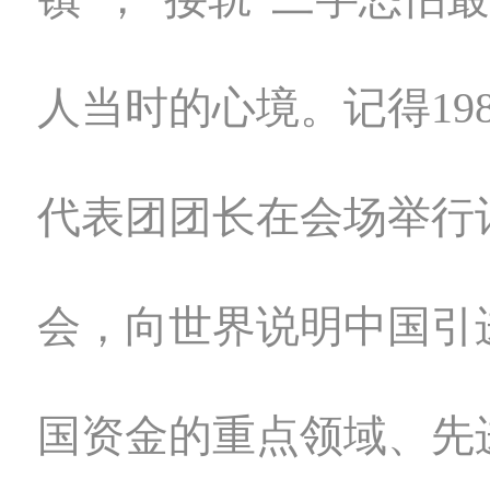
人当时的心境。记得19
代表团团长在会场举行
会，向世界说明中国引
国资金的重点领域、先