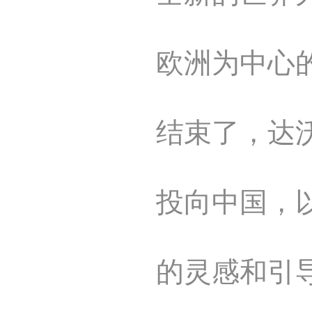
欧洲为中心的
结束了，达
投向中国，
的灵感和引导