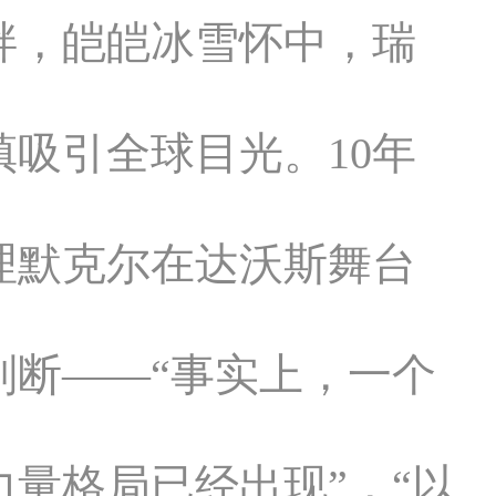
畔，皑皑冰雪怀中，瑞
镇吸引全球目光。10年
理默克尔在达沃斯舞台
判断——“事实上，一个
力量格局已经出现”，“以