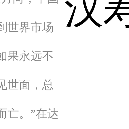
汉
到世界市场
如果永远不
见世面，总
而亡。”在达