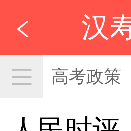
汉
高考政策
人民时评