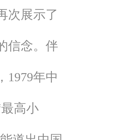
再次展示了
的信念。伴
1979年中
“最高小
最能道出中国