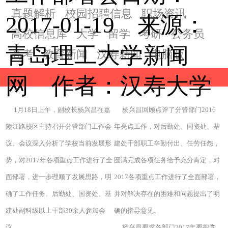
真题解析
校园招聘信息
职场资讯
2017-01-19 来源：
高校信息库
大学
留学
考研
公务员
青岛理工大学新闻
高考
教育新闻
汉寿新闻
电脑版
网 作者：
汉寿大学
1月18日上午，副校长杨兴昌在嘉
杨兴昌回顾点评了分管部门2016
陵江路校区主持召开分管部门工作会
年亮点工作，对后勤处、国资处、基
议。会议深入分析了学校当前发展形
建处干部职工辛勤付出、任劳任怨，
势，对2017年各项重点工作进行了全
圆满完成各项任务给予充分肯定，对
面部署，进一步理顺了发展思路，明
2017各项重点工作进行了全面部署，
确了工作任务。后勤处、国资处、基
并对解决存在的困难和问题提出了明
建处副科级以上干部30余人参加会
确的指导意见。
议。
杨兴昌要求各部门2017年要把党