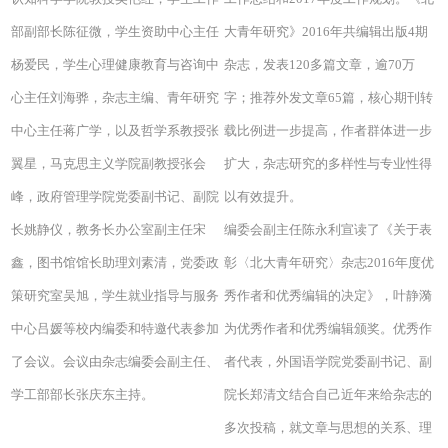
部副部长陈征微，学生资助中心主任
大青年研究》2016年共编辑出版4期
杨爱民，学生心理健康教育与咨询中
杂志，发表120多篇文章，逾70万
心主任刘海骅，杂志主编、青年研究
字；推荐外发文章65篇，核心期刊转
中心主任蒋广学，以及哲学系教授张
载比例进一步提高，作者群体进一步
翼星，马克思主义学院副教授张会
扩大，杂志研究的多样性与专业性得
峰，政府管理学院党委副书记、副院
以有效提升。
长姚静仪，教务长办公室副主任宋
编委会副主任陈永利宣读了《关于表
鑫，图书馆馆长助理刘素清，党委政
彰〈北大青年研究〉杂志2016年度优
策研究室吴旭，学生就业指导与服务
秀作者和优秀编辑的决定》，叶静漪
中心吕媛等校内编委和特邀代表参加
为优秀作者和优秀编辑颁奖。优秀作
了会议。会议由杂志编委会副主任、
者代表，外国语学院党委副书记、副
学工部部长张庆东主持。
院长郑清文结合自己近年来给杂志的
多次投稿，就文章与思想的关系、理