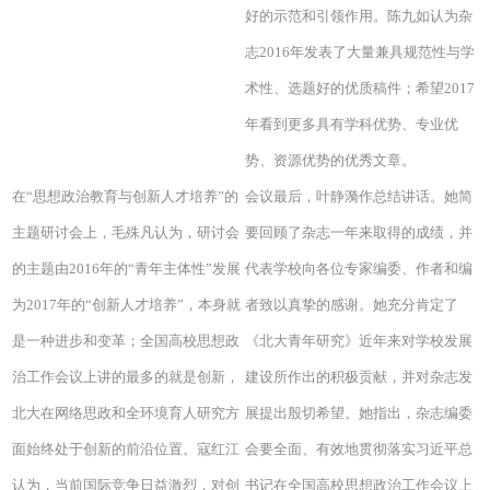
好的示范和引领作用。陈九如认为杂
志2016年发表了大量兼具规范性与学
术性、选题好的优质稿件；希望2017
年看到更多具有学科优势、专业优
势、资源优势的优秀文章。
在“思想政治教育与创新人才培养”的
会议最后，叶静漪作总结讲话。她简
主题研讨会上，毛殊凡认为，研讨会
要回顾了杂志一年来取得的成绩，并
的主题由2016年的“青年主体性”发展
代表学校向各位专家编委、作者和编
为2017年的“创新人才培养”，本身就
者致以真挚的感谢。她充分肯定了
是一种进步和变革；全国高校思想政
《北大青年研究》近年来对学校发展
治工作会议上讲的最多的就是创新，
建设所作出的积极贡献，并对杂志发
北大在网络思政和全环境育人研究方
展提出殷切希望。她指出，杂志编委
面始终处于创新的前沿位置。寇红江
会要全面、有效地贯彻落实习近平总
认为，当前国际竞争日益激烈，对创
书记在全国高校思想政治工作会议上