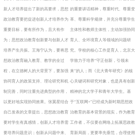
新人才培养提出了新的高要求，思想
的重要讲话精神，尊重时代、尊重变
政治教育要把促进创新人才培养作为
革、尊重科学规律，并充分尊重学生
重要目标，要有所作为，且大有作
主体性和教师主体性，主动加强协同
为；思想政治教育创新要与创新人才
育人、全环境育人等领域的问题研
培养产生共振。王海宁认为，要将思
究。学校的核心工作是育人，北京大
想政治教育融入教育、教学的全过
学致力于培养“守正创新，引领未
程，在立德树人的大背景下，要加强
来”的人；而《北大青年研究》的核
协同育人的政策支持、理论研究和机
心关键词和研究对象，也是具有创新
制完善，同时注重先进典型的作用，
精神的北大学子和青年大学生。基
以更好地实现协同效果。张翼星结合
于“互联网+”已经成为新时期思想政
自己发表的文章提出，思想政治教育
治教育的基本背景的现实，作为教育
要对学生有真感情，创新人才培养需
工作者，不仅要在网络上拓展思政教
要培养问题意识；创新从问题中来、
育新局面，更要率先垂范，合理使用