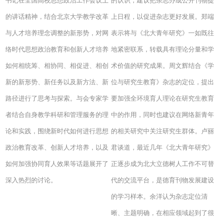
书记在全国高校思想政治工作会议上
的认识，建议把杂志办成公开刊物提
的讲话精神，结合北京大学教学改革
上日程，以促进杂志更好发展。郑端
与人才培养理念调整的新形势，对网
表示将与《北大青年研究》一如既往
络时代思想政治教育和创新人才培养
地紧密联系，转载具有理论分量和学
如何相统筹、相协同、相促进、相创
术价值的研究成果。周文辉结合《学
新的新形势、新任务以及新方法、新
位与研究生教育》杂志的定位，提出
路径进行了思考与探索。与会专家学
要加强全环境育人理论在研究生教育
者结合自身教学科研和管理服务的理
中的作用，同时也建议在网络新青年
论和实践，围绕新时代如何进行思想
的相关研究中关注研究生群体。卢丽
政治教育改革、创新人才培养，以及
君谈道，最近几年《北大青年研究》
如何加强协同育人效果等话题展开了
正逐步成为北大立德树人工作不可替
深入热烈的讨论。
代的交流平台，是德育刊物发展建设
的学习样本。余洋认为杂志定位清
晰、主题明确，在相应领域起到了很