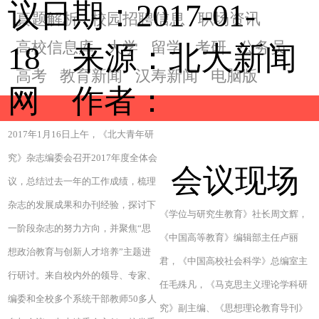
议日期：2017-01-
真题解析
校园招聘信息
职场资讯
高校信息库
大学
留学
考研
公务员
18 来源：北大新闻
高考
教育新闻
汉寿新闻
电脑版
网 作者：
2017年1月16日上午，《北大青年研
究》杂志编委会召开2017年度全体会
会议现场
议，总结过去一年的工作成绩，梳理
杂志的发展成果和办刊经验，探讨下
《学位与研究生教育》社长周文辉，
一阶段杂志的努力方向，并聚焦“思
《中国高等教育》编辑部主任卢丽
想政治教育与创新人才培养”主题进
君，《中国高校社会科学》总编室主
行研讨。来自校内外的领导、专家、
任毛殊凡，《马克思主义理论学科研
编委和全校多个系统干部教师50多人
究》副主编、《思想理论教育导刊》