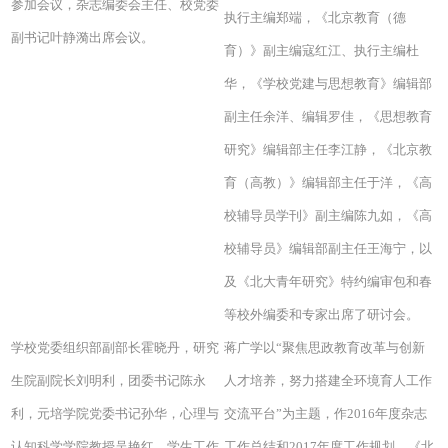
参加会议，杂志编委会主任、校党委
执行主编郑端，《北京教育（德
副书记叶静漪出席会议。
育）》副主编寇红江、执行主编杜
华，《学校党建与思想教育》编辑部
副主任余洋、编辑罗佳，《思想教育
研究》编辑部主任李江静，《北京教
育（高教）》编辑部主任于洋，《高
校辅导员学刊》副主编陈九如，《高
校辅导员》编辑部副主任王海宁，以
及《北大青年研究》特约编审包和春
等校外编委和专家出席了研讨会。
学校党委组织部副部长霍晓丹，研究
蒋广学以“聚焦思政教育改革与创新
生院副院长刘明利，团委书记陈永
人才培养，努力搭建全环境育人工作
利，元培学院党委书记孙华，心理与
交流平台”为主题，作2016年度杂志
认知科学学院教授吴艳红，学生工作
工作总结和2017年度工作规划。《北