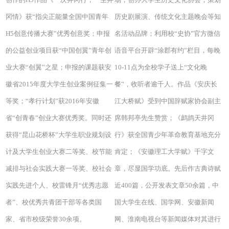
冈情》获“指尖正能量全国中国青年
历史剧展演、传统文化主题晚会等知
H5创意传播大赛”优秀创意奖；申报
名活动品牌；利用校“史协”官方微信
的公益创业项目获“中国创翼”青年创
语音平台开辟“涂郡有约”栏目，每晚
业大赛“创翼”之星；申报的课题获安
10-11点为全校学子送上“文化晚
徽省2015年度大学生创业案例征集一
餐”，收听者逾千人。作品《安庆长
等奖；“孝行计划”获2016年安徽
江大桥赋》受到中国辞赋家协会副主
省“创青春”创业大赛优秀奖。同时还
席韩邦亭先生赞赏；《鹧鸪天井冈
获得“昆山花桥杯”大学生职业规划设
行》获全国青少年革命教育基地充分
计及大学生创业大赛二等奖、校节能
肯定；《安徽理工大学赋》千字文
减排与社会实践大赛一等奖、校社会
章，尽显国学功底。先后作古典诗赋
实践先进个人、校雷锋月“优秀志愿
近400篇，公开发表文章50余篇，中
者”、校优秀共青团干部等各类国
国大学生在线、国学网、安徽新闻
家、省市校级荣誉30余项。
网、淮南电视台等新闻媒体对其进行