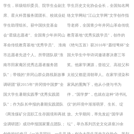
学生，班级组织委员、院学生会副主
学生历史文化协会会长，全国知名网
席、星火科普服务团团长、校就业处
络文学网站“江山文学网”文学创作指
学生助理组长。获中国扶贫基金
导老师，全国青少年井冈山革命传统
会“星级志愿者”、全国青少年井冈山
教育基地“优秀实践学员”，创作的
革命传统教育基地“优秀学员”、 淮南
《绝句五首》获2016年“聂绀弩杯”全
市志愿者先进个人。所带团队获“淮
国大学生中华诗词邀请赛决赛三等
南市田家庵区优秀志愿者服务团
奖。他家学渊源，曾祖父、高祖父和
队”；带领的“井冈山群众路线新故事
太祖父都是清朝举人。在家学浸染和
调研团”获2015年“井冈情中国梦”全
家风的熏陶下，他从小便与书为
国大学生暑期实践季“优秀实践团
伴，“国学梦”，也就在这种“诗书礼
队”；作为队长申报的暑期实践团队
仪”的环境中渐渐萌芽、生长、绽
《两淮煤矿分流职工生存困境和再就
放。大学期间，率先发起“国学讲
业调研团》成功申报国家重点团队；
坛”，举办系列历史文化讲座20余
创作的H5作品《一次井冈行，一生井
场；创办大学生历史文化协会，策划