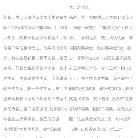
体广泛报道。
郭超，男，安徽理工大学土木建筑学
韩靖，男，安徽理工大学2014级安全
院2013级建筑环境与能源应用工程专
工程硕士研究生，“能源之光”十佳大
业学生，院科技创新团队负责人，辅
学生、双创之星；该生成绩优异，获
修第二学位英语专业。他学习成绩优
得国家奖学金、励志奖学金2次、硕
异，科技创新积极，勤于实践，全面
士一等奖学金3次；全国首届卓越采
发展。郭超曾荣获国家奖学金、院士
矿工程师班学员（安全工程全国仅3
奖学金、国家励志奖学金、宏大爆破
人）。在科技竞赛方面，该生获得了
特等奖学金、校一等奖学金，第四届
国家级奖项9项、省级奖项3项，校级
恩布拉科杯中国制冷学会制冷空调大
奖项10余项，其中包括“挑战杯”竞赛
赛优秀奖、第二届安徽省“创青春”大
省级特等奖、国家二等奖。在论文方
学生创业大赛铜奖、第五届安徽
面，该生共发表论文7篇，其中爆炸
省“双百”大赛优秀奖、校“节能减
与冲击EI检索论文1篇（第二作