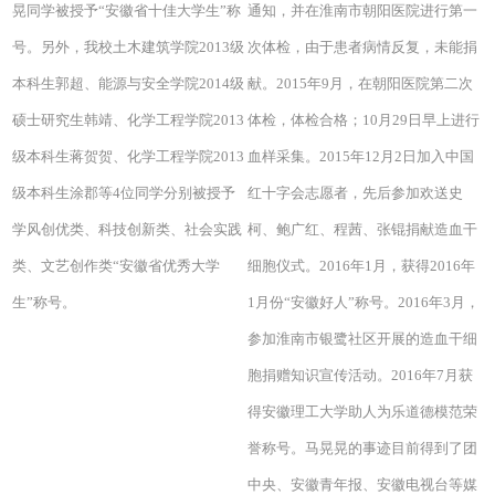
晃同学被授予“安徽省十佳大学生”称
通知，并在淮南市朝阳医院进行第一
号。另外，我校土木建筑学院2013级
次体检，由于患者病情反复，未能捐
本科生郭超、能源与安全学院2014级
献。2015年9月，在朝阳医院第二次
硕士研究生韩靖、化学工程学院2013
体检，体检合格；10月29日早上进行
级本科生蒋贺贺、化学工程学院2013
血样采集。2015年12月2日加入中国
级本科生涂郡等4位同学分别被授予
红十字会志愿者，先后参加欢送史
学风创优类、科技创新类、社会实践
柯、鲍广红、程茜、张锟捐献造血干
类、文艺创作类“安徽省优秀大学
细胞仪式。2016年1月，获得2016年
生”称号。
1月份“安徽好人”称号。2016年3月，
参加淮南市银鹭社区开展的造血干细
胞捐赠知识宣传活动。2016年7月获
得安徽理工大学助人为乐道德模范荣
誉称号。马晃晃的事迹目前得到了团
中央、安徽青年报、安徽电视台等媒