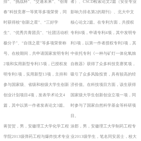
排”、“挑战杯”、“交通未来”、“创青
者）、CSCD检索论文2篇（安全专业
春”科技竞赛一等奖等多项荣誉，同
影响力排名第2的期刊）、北大中文
时获得校“创新之星”、“三好学
核心论文2篇。在专利方面，共授权
生”、“优秀共青团员”、“社团活动积
专利6项，申请专利4项，其中发明专
极分子”、“自强之星”等多项荣誉称
利3项，以第一作者授权专利3项，其
号。在校期间，共申请国家发明专利
中依托专利《一种与矿灯一体化氧烛
2项和实用新型专利15项，已授权发
自救器》获得了众多科技竞赛奖项，
明专利1项，实用新型13项，主持和
吸引了众多风险投资，具有较高的经
参与国家级、省级和校级大学生创新
济价值。在科技项目方面，该生获得
创业计划项目4项，发表学术论文4
国家级大学生创新创业立项一项，同
篇，其中以第一作者发表论文3篇。
时参与了国家自然科学基金等科研项
目。
蒋贺贺，男，安徽理工大学化学工程
涂郡，男，安徽理工大学制药工程专
学院2013级弹药工程与爆炸技术专业
业2013级学生，笔名同安居士，校大