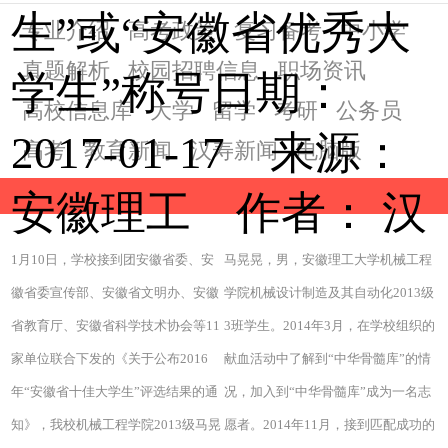
生”或“安徽省优秀大
专业介绍
高考政策
复习备考
中小学
真题解析
校园招聘信息
职场资讯
学生”称号日期：
高校信息库
大学
留学
考研
公务员
2017-01-17 来源：
高考
教育新闻
汉寿新闻
电脑版
安徽理工 作者：
汉
1月10日，学校接到团安徽省委、安
马晃晃，男，安徽理工大学机械工程
徽省委宣传部、安徽省文明办、安徽
学院机械设计制造及其自动化2013级
省教育厅、安徽省科学技术协会等11
3班学生。2014年3月，在学校组织的
家单位联合下发的《关于公布2016
献血活动中了解到“中华骨髓库”的情
年“安徽省十佳大学生”评选结果的通
况，加入到“中华骨髓库”成为一名志
知》，我校机械工程学院2013级马晃
愿者。2014年11月，接到匹配成功的