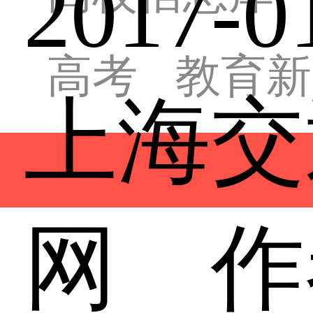
2017
高考
教育新
上海交
网 作