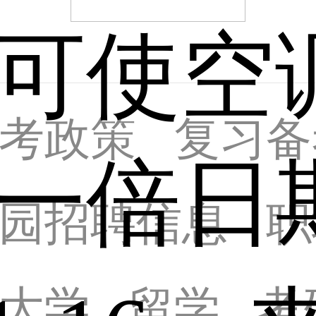
可使空
考政策
复习备
一倍日
园招聘信息
职
大学
留学
考