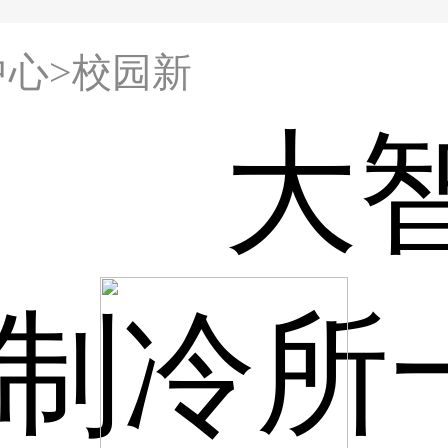
中心>校园新
大
制冷所