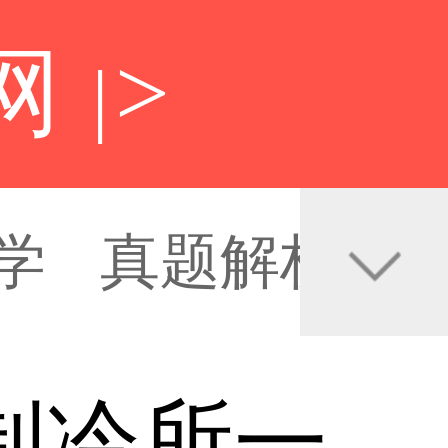
网
>
|
学
真题解析
制冷所一