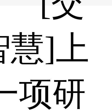
[交
智慧]上
一项研