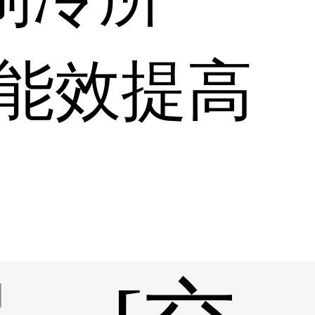
能效提高
网