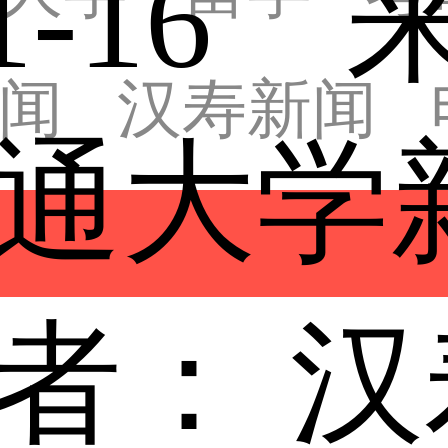
-01-16
闻
汉寿新闻
通大学
者：
汉