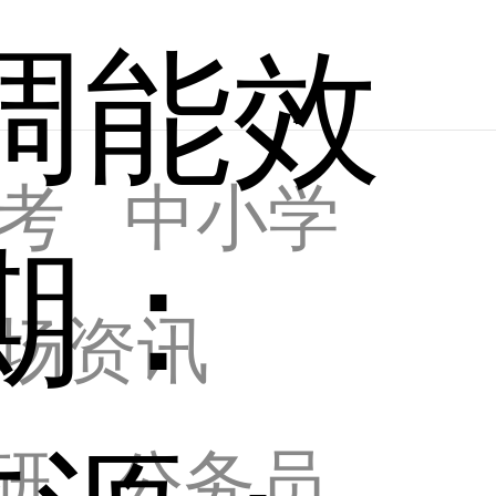
调能效
考
中小学
期：
场资讯
研
公务员