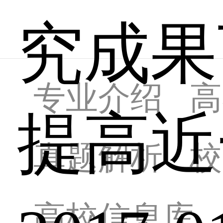
究成果
专业介绍
高
提高近
真题解析
校
高校信息库