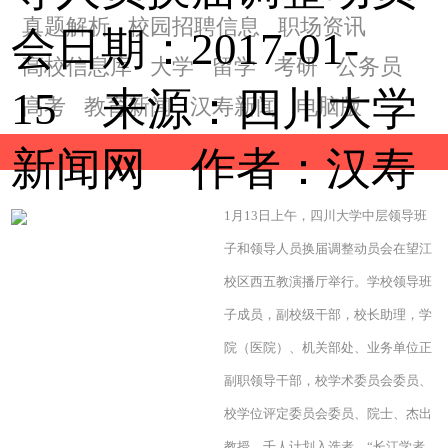
真题解析
校园招聘信息
职场资讯
会日期：2017-01-
高校信息库
大学
留学
考研
公务员
15 来源：四川大学
高考
教育新闻
汉寿新闻
电脑版
新闻网 作者：
汉寿
1月13日上午，四川大学中层领导班
子和领导人员换届调整动员会在望江
校区西五教演播厅举行。学校领导班
子成员，副校级干部，校长助理，学
院（医院）、机关部处、业务单位正
副职领导干部，校学术委员会委员、
校学位评定委员会委员、院士、杰出
教授、千人计划入选者、“长江学者