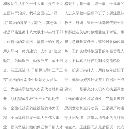
和政治生活中的一件大事，是在中央
格魅力，想干事、能干事、干成事的
全面从严治党、我校全面推进“双一
人进入学校中层领导班子；要注重从
流”建设的背景下启动的，其总体目
教学、科研、管理一线选拔优秀干部
标是严格遵循十八大以来中央对干部
和那些在关键时刻经受住了考验、承
工作提出的新要求，坚持正确的选人
担过急难险重任务，或经过多岗位锻
用人导向，努力建设一支符合“信念
炼、工作实绩特别显著的年轻管理人
坚定、为民服务、勤政务实、敢于担
才；要认真执行任期制和交流轮岗
当、清正廉洁”好干部标准和“三严三
制，按需以岗择人，用好各年龄段干
实”要求的高素质中层领导人员队
部。他就做好换届调整工作提出三点
伍，为迎接学校第八次党代会胜利召
要求，一是要充分认识本次换届调整
开，顺利完成学校“十三五”规划任
工作的重要性和紧迫性，二是要做好
务，全面推进党的建设新的伟大工
思想发动和宣传动员，三是要严格遵
程，全面建设世界一流大学伟大事
守换届纪律，营造风清气正的良好政
业，提供坚强的组织保证和干部人才
治生态。王建国同志最后强调，此次