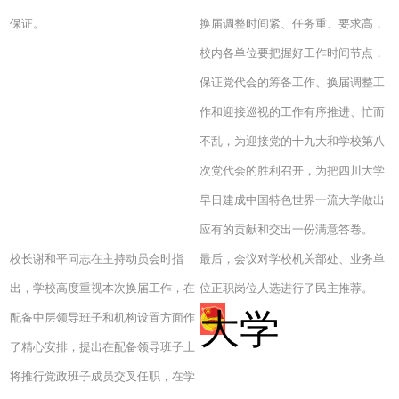
保证。
换届调整时间紧、任务重、要求高，
校内各单位要把握好工作时间节点，
保证党代会的筹备工作、换届调整工
作和迎接巡视的工作有序推进、忙而
不乱，为迎接党的十九大和学校第八
次党代会的胜利召开，为把四川大学
早日建成中国特色世界一流大学做出
应有的贡献和交出一份满意答卷。
校长谢和平同志在主持动员会时指
最后，会议对学校机关部处、业务单
出，学校高度重视本次换届工作，在
位正职岗位人选进行了民主推荐。
大学
配备中层领导班子和机构设置方面作
版权所有：汉寿教育信息网
了精心安排，提出在配备领导班子上
|
联系我们
将推行党政班子成员交叉任职，在学